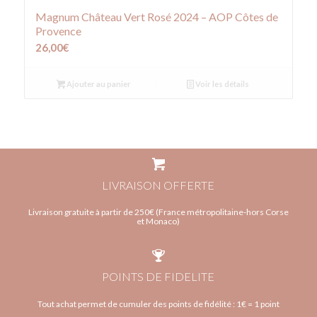
Magnum Château Vert Rosé 2024 – AOP Côtes de
Provence
26,00
€
Ajouter au panier
Voir les détails
LIVRAISON OFFERTE
Livraison gratuite à partir de 250€ (France métropolitaine-hors Corse
et Monaco)
POINTS DE FIDELITE
Tout achat permet de cumuler des points de fidélité : 1€ = 1 point