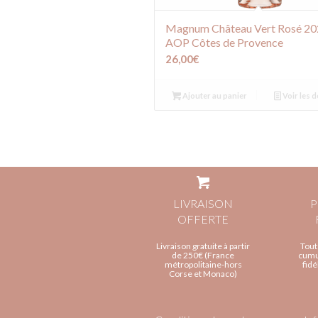
Magnum Château Vert Rosé 20
AOP Côtes de Provence
26,00
€
Ajouter au panier
Voir les d
LIVRAISON
P
OFFERTE
Livraison gratuite à partir
Tout
de 250€ (France
cumul
métropolitaine-hors
fidé
Corse et Monaco)