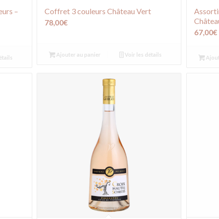
eurs –
Coffret 3 couleurs Château Vert
Assort
Châtea
78,00
€
67,00
€
Ajouter au panier
Voir les détails
étails
Ajout