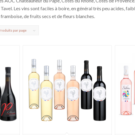
 des AOC Châteauneuf du Pape, Côtes du Rhône, Côtes de Provence…
avel. Les vins sont faciles à boire, en général très peu acides, faibl
ramboise, de fruits secs et de fleurs blanches.
Produits par page