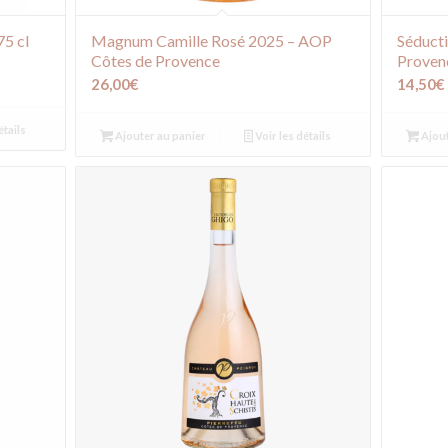
75 cl
Magnum Camille Rosé 2025 – AOP
Séduct
Côtes de Provence
Provenc
26,00
€
14,50
€
étails
Ajouter au panier
Voir les détails
Ajout