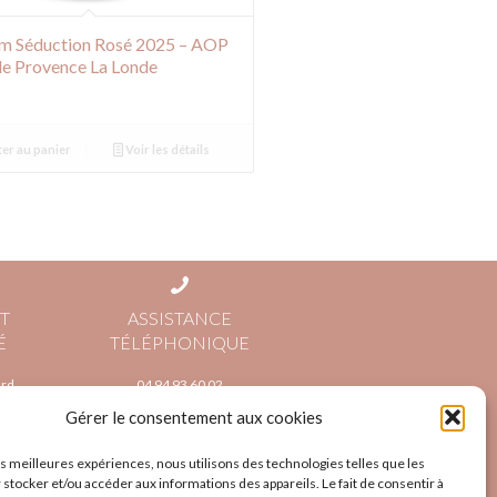
 Séduction Rosé 2025 – AOP
de Provence La Londe
er au panier
Voir les détails
T
ASSISTANCE
É
TÉLÉPHONIQUE
rd,
04 94 93 60 02
 Paypal
Du lundi au samedi
9:30 12:00 | 15:30 18:30
Gérer le consentement aux cookies
D’octobre à juin fermé le
samedi après midi
les meilleures expériences, nous utilisons des technologies telles que les
 stocker et/ou accéder aux informations des appareils. Le fait de consentir à