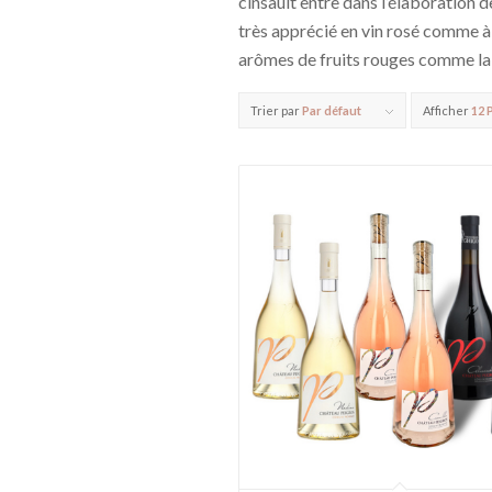
cinsault entre dans l’élaboration
très apprécié en vin rosé comme à T
arômes de fruits rouges comme la f
Trier par
Par défaut
Afficher
12 