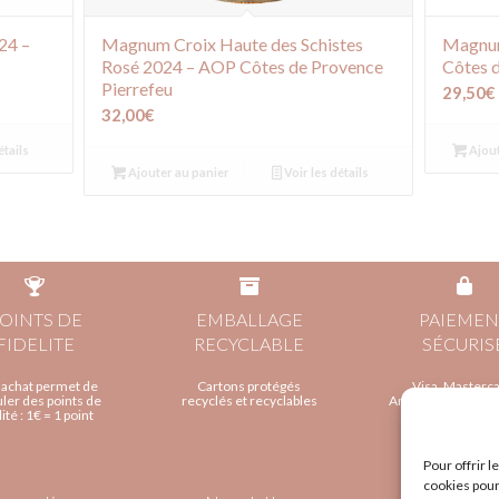
24 –
Magnum Croix Haute des Schistes
Magnum
Rosé 2024 – AOP Côtes de Provence
Côtes 
Pierrefeu
29,50
€
32,00
€
étails
Ajout
Ajouter au panier
Voir les détails
OINTS DE
EMBALLAGE
PAIEMEN
FIDELITE
RECYCLABLE
SÉCURIS
 achat permet de
Cartons protégés
Visa, Masterca
er des points de
recyclés et recyclables
AmericanExpress,
lité : 1€ = 1 point
Pour offrir 
cookies pour