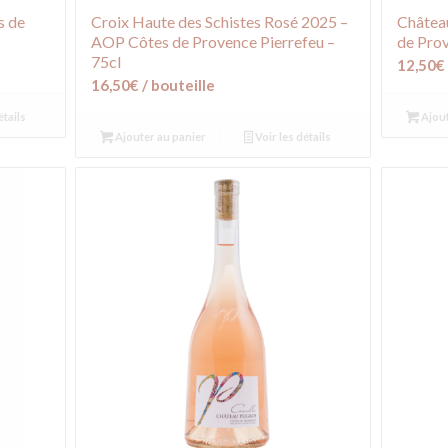
s de
Croix Haute des Schistes Rosé 2025 –
Châtea
AOP Côtes de Provence Pierrefeu –
de Prov
75cl
12,50
€
16,50
€
/ bouteille
étails
Ajout
Ajouter au panier
Voir les détails