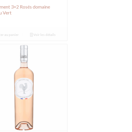
iment 3×2 Rosés domaine
u Vert
er au panier
Voir les détails