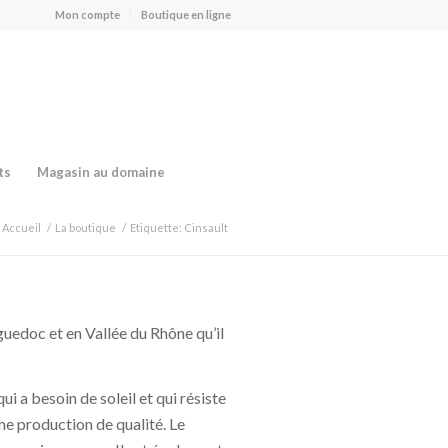
Mon compte
Boutique en ligne
ts
Magasin au domaine
Accueil
/
La boutique
/
Etiquette: Cinsault
guedoc et en Vallée du Rhône qu’il
i a besoin de soleil et qui résiste
une production de qualité. Le