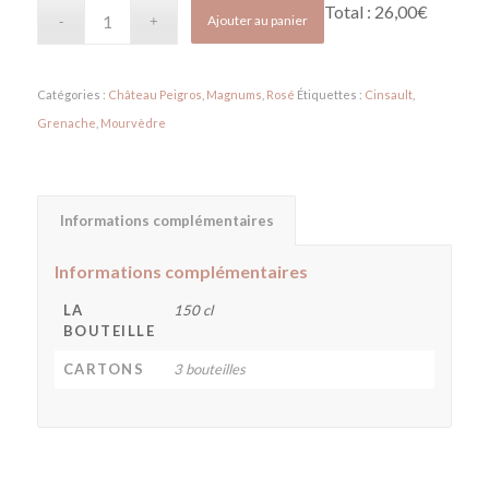
Total :
26,00€
Ajouter au panier
Catégories :
Château Peigros
,
Magnums
,
Rosé
Étiquettes :
Cinsault
,
Grenache
,
Mourvèdre
Informations complémentaires
Informations complémentaires
LA
150 cl
BOUTEILLE
CARTONS
3 bouteilles