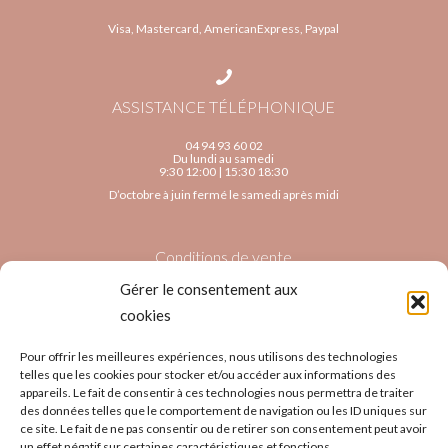
Visa, Mastercard, AmericanExpress, Paypal
ASSISTANCE TÉLÉPHONIQUE
04 94 93 60 02
Du lundi au samedi
9:30 12:00 | 15:30 18:30
D’octobre à juin fermé le samedi après midi
Conditions de vente
Gérer le consentement aux
Infos pratiques
cookies
Pour offrir les meilleures expériences, nous utilisons des technologies
Newsletter
telles que les cookies pour stocker et/ou accéder aux informations des
appareils. Le fait de consentir à ces technologies nous permettra de traiter
des données telles que le comportement de navigation ou les ID uniques sur
Infos légales
ce site. Le fait de ne pas consentir ou de retirer son consentement peut avoir
un effet négatif sur certaines caractéristiques et fonctions.